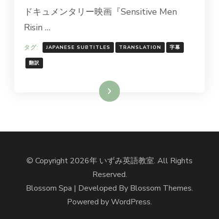
ドキュメンタリー映画『Sensitive Men
Risin …
タグ:
JAPANESE SUBTITLES
TRANSLATION
字幕
翻訳
続きを読む
© Copyright 2026年
いずみ英語教室
. All Rights
Reserved.
Blossom Spa | Developed By
Blossom Themes
.
Powered by
WordPress
.