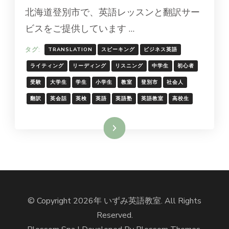
北海道登別市で、英語レッスンと翻訳サー
ビスをご提供しています …
タグ:
TRANSLATION
スピーキング
ビジネス英語
ライティング
リーディング
リスニング
中学生
初心者
受験
大学生
学生
小学生
教室
登別市
社会人
翻訳
英会話
英検
英語
英語塾
英語教室
高校生
続きを読む
© Copyright 2026年
いずみ英語教室
. All Rights
Reserved.